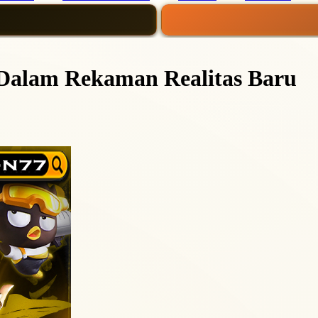
 Dalam Rekaman Realitas Baru