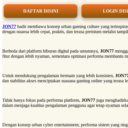
DAFTAR DISINI
LOGIN DIS
JON77
hadir membawa konsep urban gaming culture yang terinspirasi
dengan nuansa lebih cepat, praktis, dan terasa premium melalui tampi
Berbeda dari platform hiburan digital pada umumnya,
JON77
menggab
fitur dengan lebih nyaman, sementara optimasi performa membantu menj
Untuk mendukung pengalaman bermain yang lebih konsisten,
JON7
dan stabilitas akses menciptakan suasana gaming online yang terasa 
Tidak hanya fokus pada performa platform,
JON77
juga menghadirkan
dalam menjaga kualitas pengalaman pengguna agar tetap nyaman selama
Dengan konsep urban cyber entertainment, performa sistem yang ring