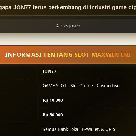
muka modern, JON77 juga mengembangkan sistem navigasi yang in
apa JON77 terus berkembang di industri game dig
engguna dapat menikmati pengalaman gaming yang lebih praktis 
da kombinasi teknologi terkini, pengalaman pengguna yang opti
 menjadikannya salah satu platform yang semakin relevan di era g
©2026 JON77
INFORMASI TENTANG SLOT MAXWIN INI
JON77
GAME SLOT - Slot Online - Casino Live.
Rp 10.000
Rp 50.000
Semua Bank Lokal, E-Wallet, & QRIS