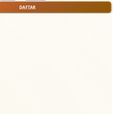
DAFTAR